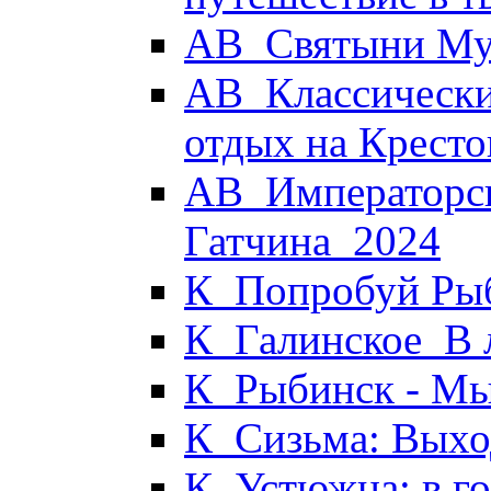
АВ_Святыни Му
АВ_Классически
отдых на Кресто
АВ_Императорск
Гатчина_2024
К_Попробуй Рыб
К_Галинское_В 
К_Рыбинск - М
К_Сизьма: Выхо
К_Устюжна: в г