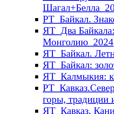
Шагал+Белла_2
РТ_Байкал. Знак
ЯТ_Два Байкала:
Монголию_2024
ЯТ_Байкал. Летн
ЯТ_Байкал: золо
ЯТ_Калмыкия: к
РТ_Кавказ.Север
горы, традиции 
ЯТ_Кавказ. Кани