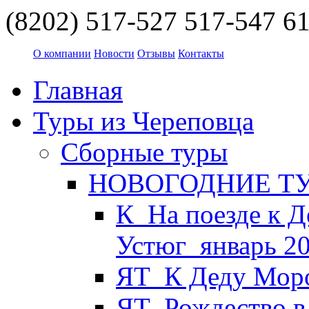
(8202) 517-527
517-547
61
О компании
Новости
Отзывы
Контакты
Главная
Туры из Череповца
Сборные туры
НОВОГОДНИЕ ТУР
К_На поезде к Д
Устюг_январь 2
ЯТ_К Деду Моро
ЯТ_Рождество в