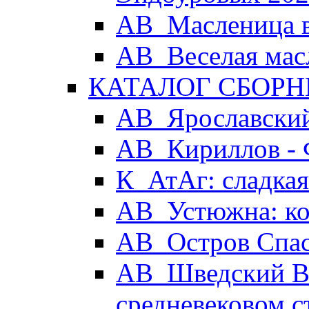
АВ_Масленица в
АВ_Веселая мас
КАТАЛОГ СБОРН
АВ_Ярославский
АВ_Кириллов - 
К_АтАг: сладка
АВ_Устюжна: ког
АВ_Остров Спа
АВ_Шведский Вы
средневековом с