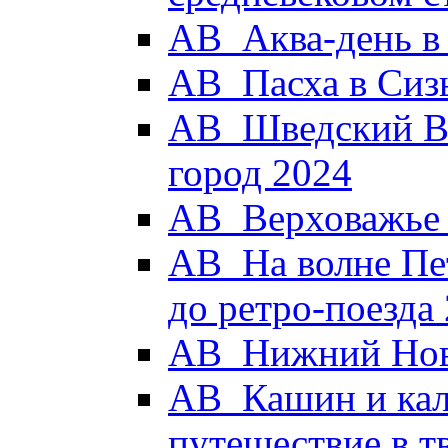
АВ_Аква-день в
АВ_Пасха в Сиз
АВ_Шведский Вы
город 2024
АВ_Верховажье -
АВ_На волне Пет
до ретро-поезда
АВ_Нижний Новг
АВ_Кашин и кал
путешествие в 