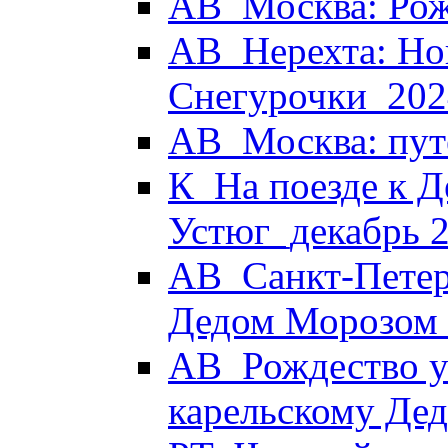
АВ_Москва: Рож
АВ_Нерехта: Но
Снегурочки_202
АВ_Москва: пут
К_На поезде к Д
Устюг_декабрь 
АВ_Санкт-Петер
Дедом Морозом
АВ_Рождество у 
карельскому Де