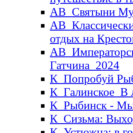
АВ_Святыни Му
АВ_Классически
отдых на Кресто
АВ_Императорск
Гатчина_2024
К_Попробуй Рыб
К_Галинское_В 
К_Рыбинск - М
К_Сизьма: Выхо
К_Устюжна: в г