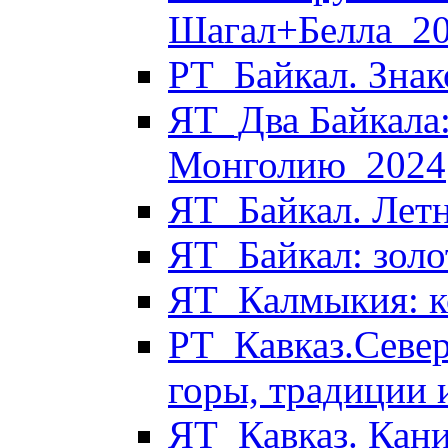
Шагал+Белла_2
РТ_Байкал. Знак
ЯТ_Два Байкала:
Монголию_2024
ЯТ_Байкал. Летн
ЯТ_Байкал: золо
ЯТ_Калмыкия: к
РТ_Кавказ.Север
горы, традиции 
ЯТ_Кавказ. Кани