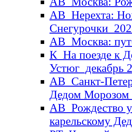
АВ_Москва: Рож
АВ_Нерехта: Но
Снегурочки_202
АВ_Москва: пут
К_На поезде к Д
Устюг_декабрь 
АВ_Санкт-Петер
Дедом Морозом
АВ_Рождество у 
карельскому Де