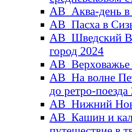
АВ_Аква-день в
АВ_Пасха в Сиз
АВ_Шведский Вы
город 2024
АВ_Верховажье -
АВ_На волне Пет
до ретро-поезда
АВ_Нижний Новг
АВ_Кашин и кал
путешествие в 