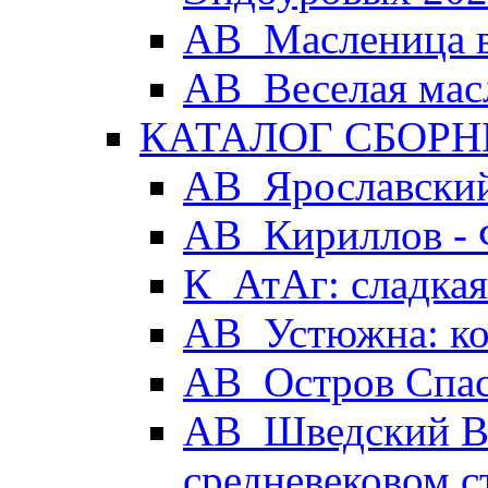
АВ_Масленица в
АВ_Веселая мас
КАТАЛОГ СБОРН
АВ_Ярославский
АВ_Кириллов - 
К_АтАг: сладка
АВ_Устюжна: ког
АВ_Остров Спа
АВ_Шведский Вы
средневековом с