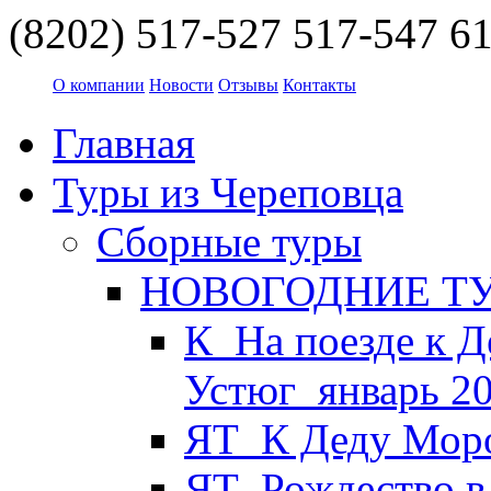
(8202) 517-527
517-547
61
О компании
Новости
Отзывы
Контакты
Главная
Туры из Череповца
Сборные туры
НОВОГОДНИЕ ТУР
К_На поезде к Д
Устюг_январь 2
ЯТ_К Деду Моро
ЯТ_Рождество в