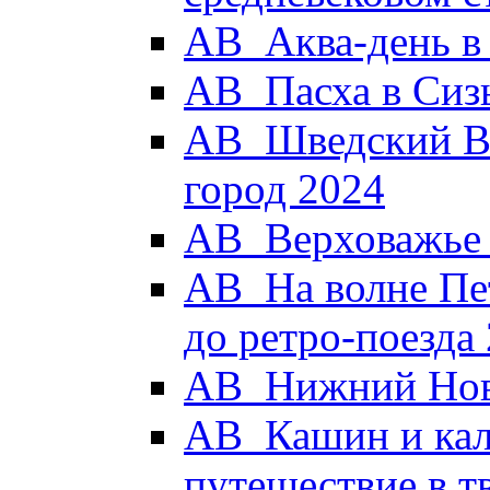
АВ_Аква-день в
АВ_Пасха в Сиз
АВ_Шведский Вы
город 2024
АВ_Верховажье -
АВ_На волне Пет
до ретро-поезда
АВ_Нижний Новг
АВ_Кашин и кал
путешествие в 