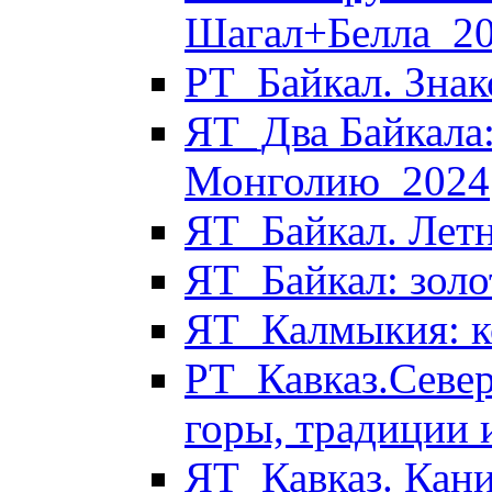
Шагал+Белла_2
РТ_Байкал. Знак
ЯТ_Два Байкала:
Монголию_2024
ЯТ_Байкал. Летн
ЯТ_Байкал: золо
ЯТ_Калмыкия: к
РТ_Кавказ.Север
горы, традиции 
ЯТ_Кавказ. Кани