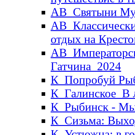
АВ_Святыни Му
АВ_Классически
отдых на Кресто
АВ_Императорск
Гатчина_2024
К_Попробуй Рыб
К_Галинское_В 
К_Рыбинск - М
К_Сизьма: Выхо
К_Устюжна: в г