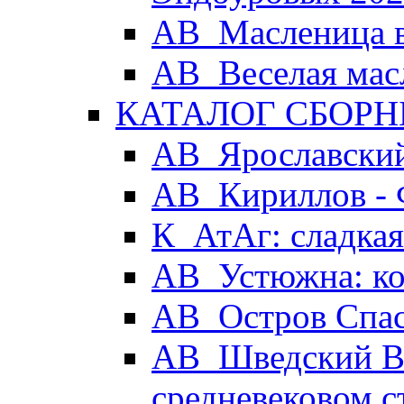
АВ_Масленица в
АВ_Веселая мас
КАТАЛОГ СБОРН
АВ_Ярославский
АВ_Кириллов - 
К_АтАг: сладка
АВ_Устюжна: ког
АВ_Остров Спа
АВ_Шведский Вы
средневековом с