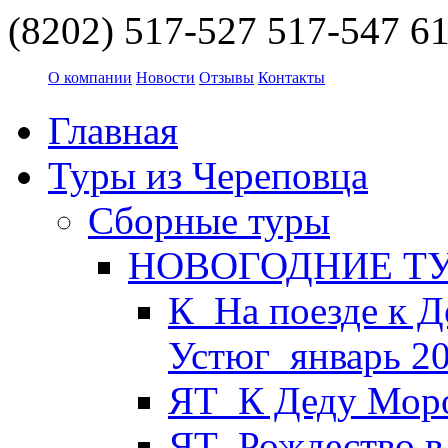
(8202) 517-527
517-547
61
О компании
Новости
Отзывы
Контакты
Главная
Туры из Череповца
Сборные туры
НОВОГОДНИЕ ТУР
К_На поезде к Д
Устюг_январь 2
ЯТ_К Деду Моро
ЯТ_Рождество в