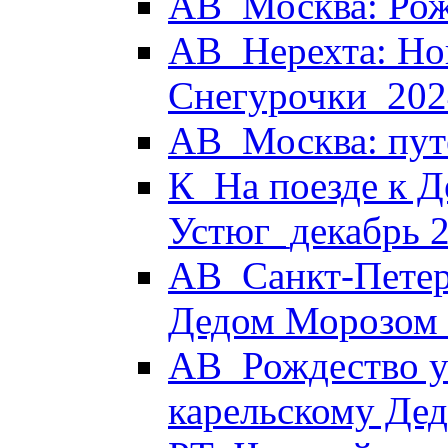
АВ_Москва: Рож
АВ_Нерехта: Но
Снегурочки_202
АВ_Москва: пут
К_На поезде к Д
Устюг_декабрь 
АВ_Санкт-Петер
Дедом Морозом
АВ_Рождество у 
карельскому Де