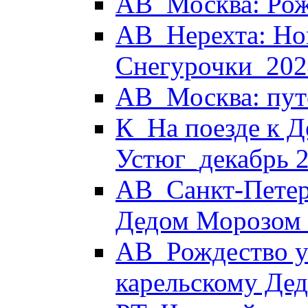
АВ_Москва: Рож
АВ_Нерехта: Но
Снегурочки_202
АВ_Москва: пут
К_На поезде к Д
Устюг_декабрь 
АВ_Санкт-Петер
Дедом Морозом
АВ_Рождество у 
карельскому Де