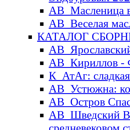
АВ_Масленица в
АВ_Веселая мас
КАТАЛОГ СБОРН
АВ_Ярославский
АВ_Кириллов - 
К_АтАг: сладка
АВ_Устюжна: ког
АВ_Остров Спа
АВ_Шведский Вы
средневековом с