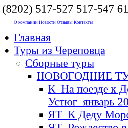
(8202) 517-527
517-547
61
О компании
Новости
Отзывы
Контакты
Главная
Туры из Череповца
Сборные туры
НОВОГОДНИЕ ТУР
К_На поезде к Д
Устюг_январь 2
ЯТ_К Деду Моро
ЯТ_Рождество в