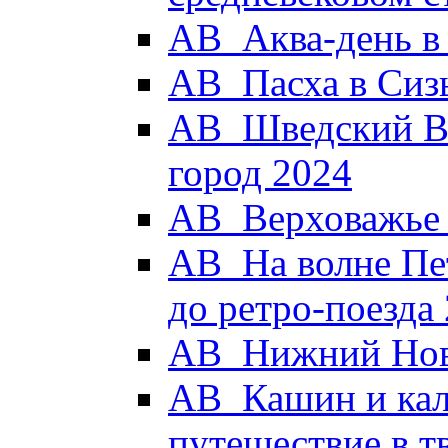
АВ_Аква-день в
АВ_Пасха в Сиз
АВ_Шведский Вы
город 2024
АВ_Верховажье -
АВ_На волне Пет
до ретро-поезда
АВ_Нижний Новг
АВ_Кашин и кал
путешествие в 