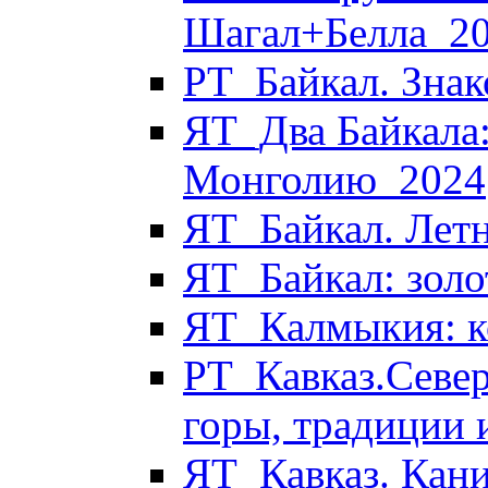
Шагал+Белла_2
РТ_Байкал. Знак
ЯТ_Два Байкала:
Монголию_2024
ЯТ_Байкал. Летн
ЯТ_Байкал: золо
ЯТ_Калмыкия: к
РТ_Кавказ.Север
горы, традиции 
ЯТ_Кавказ. Кани