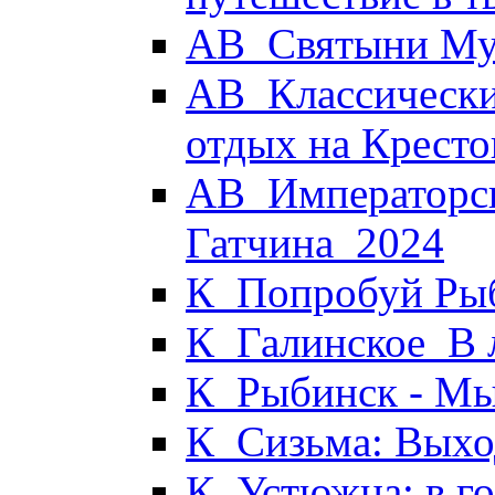
АВ_Святыни Му
АВ_Классически
отдых на Кресто
АВ_Императорск
Гатчина_2024
К_Попробуй Рыб
К_Галинское_В 
К_Рыбинск - М
К_Сизьма: Выхо
К_Устюжна: в г